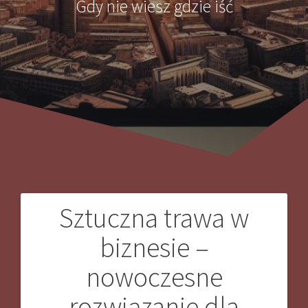
Gdy nie wiesz gdzie iść
Sztuczna trawa w
Nawigacja
biznesie –
wpisu
nowoczesne
rozwiązanie dla