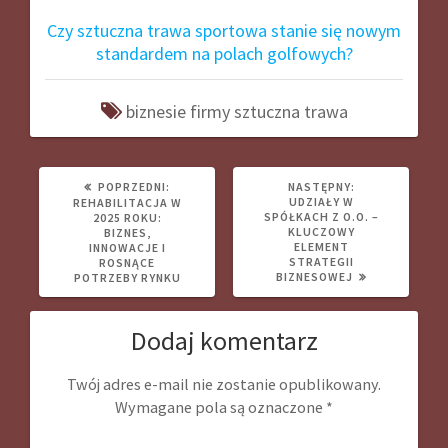
Czy sztuczna trawa sportowa stanie się nowym
standardem na polach golfowych?
biznesie
firmy
sztuczna
trawa
POPRZEDNI
NASTĘPNY
POPRZEDNI:
NASTĘPNY:
WPIS:
WPIS:
UDZIAŁY W
REHABILITACJA W
SPÓŁKACH Z O.O. –
2025 ROKU:
KLUCZOWY
BIZNES,
ELEMENT
INNOWACJE I
STRATEGII
ROSNĄCE
BIZNESOWEJ
POTRZEBY RYNKU
Dodaj komentarz
Twój adres e-mail nie zostanie opublikowany.
Wymagane pola są oznaczone
*