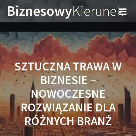
Przejdź
Biznesowy
Kierunek
do
treści
SZTUCZNA TRAWA W
BIZNESIE –
NOWOCZESNE
ROZWIĄZANIE DLA
RÓŻNYCH BRANŻ