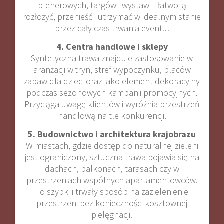
plenerowych, targów i wystaw – łatwo ją
rozłożyć, przenieść i utrzymać w idealnym stanie
przez cały czas trwania eventu.
4. Centra handlowe i sklepy
Syntetyczna trawa znajduje zastosowanie w
aranżacji witryn, stref wypoczynku, placów
zabaw dla dzieci oraz jako element dekoracyjny
podczas sezonowych kampanii promocyjnych.
Przyciąga uwagę klientów i wyróżnia przestrzeń
handlową na tle konkurencji.
5. Budownictwo i architektura krajobrazu
W miastach, gdzie dostęp do naturalnej zieleni
jest ograniczony, sztuczna trawa pojawia się na
dachach, balkonach, tarasach czy w
przestrzeniach wspólnych apartamentowców.
To szybki i trwały sposób na zazielenienie
przestrzeni bez konieczności kosztownej
pielęgnacji.