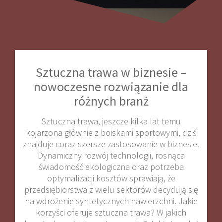
Sztuczna trawa w biznesie –
nowoczesne rozwiązanie dla
różnych branż
Sztuczna trawa, jeszcze kilka lat temu
kojarzona głównie z boiskami sportowymi, dziś
znajduje coraz szersze zastosowanie w biznesie.
Dynamiczny rozwój technologii, rosnąca
świadomość ekologiczna oraz potrzeba
optymalizacji kosztów sprawiają, że
przedsiębiorstwa z wielu sektorów decydują się
na wdrożenie syntetycznych nawierzchni. Jakie
korzyści oferuje sztuczna trawa? W jakich