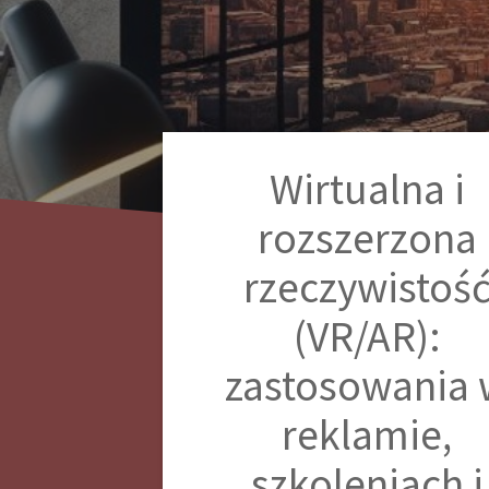
Wirtualna i
rozszerzona
rzeczywistoś
(VR/AR):
zastosowania 
reklamie,
szkoleniach i