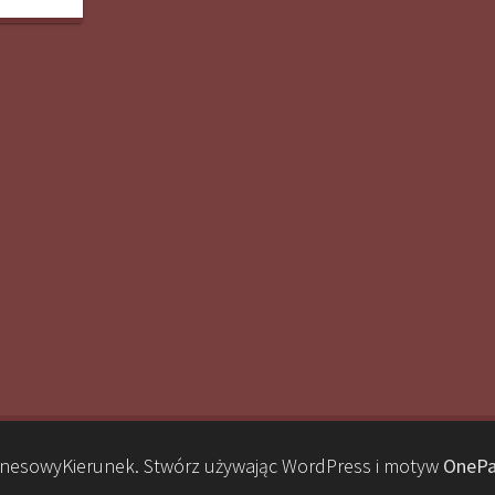
nesowyKierunek. Stwórz używając WordPress i motyw
OnePa