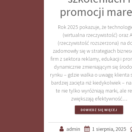
promocji mar
Rok 2025 pokazuje, że technologi
(wirtualna rzeczywistość) oraz 
(rzeczywistość rozszerzona) na d
zadomowiły się w strategiach bizne
firm z sektora reklamy, edukacji i pro
dynamicznie zmieniającym się środ
rynku – gdzie walka o uwagę klienta s
bardziej zacięta niż kiedykolwiek – n
te nie tylko wyróżniają marki, ale r
zwiększają efektywność…
DOWIEDZ SIĘ WIĘCEJ
admin
1 sierpnia, 2025