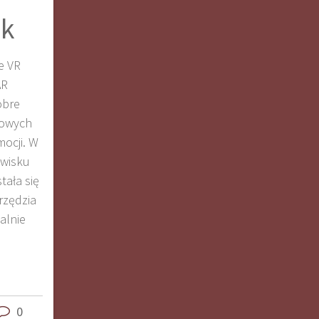
ek
e VR
AR
obre
sowych
mocji. W
owisku
tała się
arzędzia
ealnie
0