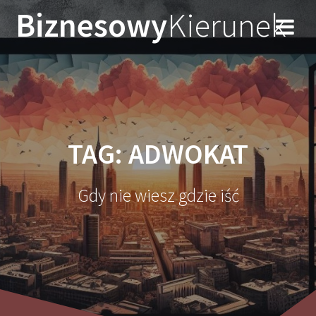
Przejdź
Biznesowy
Kierunek
do
treści
TAG:
ADWOKAT
Gdy nie wiesz gdzie iść