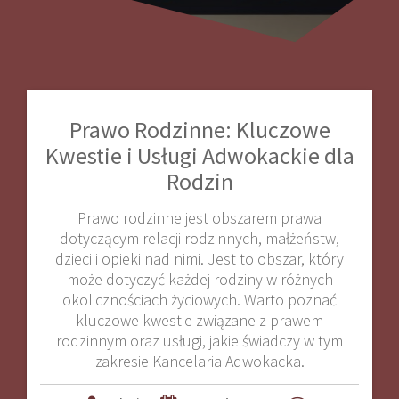
Prawo Rodzinne: Kluczowe
Kwestie i Usługi Adwokackie dla
Rodzin
Prawo rodzinne jest obszarem prawa
dotyczącym relacji rodzinnych, małżeństw,
dzieci i opieki nad nimi. Jest to obszar, który
może dotyczyć każdej rodziny w różnych
okolicznościach życiowych. Warto poznać
kluczowe kwestie związane z prawem
rodzinnym oraz usługi, jakie świadczy w tym
zakresie Kancelaria Adwokacka.