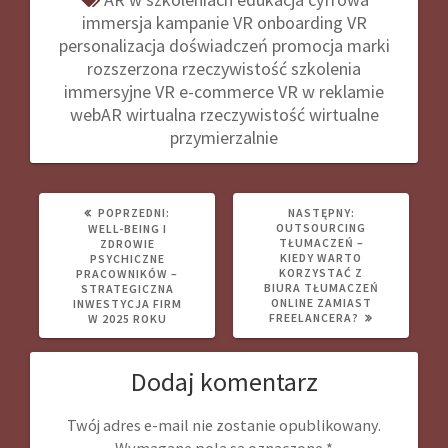
immersja
kampanie VR
onboarding VR
personalizacja doświadczeń
promocja marki
rozszerzona rzeczywistość
szkolenia
immersyjne
VR e-commerce
VR w reklamie
webAR
wirtualna rzeczywistość
wirtualne
przymierzalnie
POPRZEDNI
NASTĘPNY
POPRZEDNI:
NASTĘPNY:
WPIS:
WPIS:
OUTSOURCING
WELL-BEING I
TŁUMACZEŃ –
ZDROWIE
KIEDY WARTO
PSYCHICZNE
KORZYSTAĆ Z
PRACOWNIKÓW –
BIURA TŁUMACZEŃ
STRATEGICZNA
ONLINE ZAMIAST
INWESTYCJA FIRM
FREELANCERA?
W 2025 ROKU
Dodaj komentarz
Twój adres e-mail nie zostanie opublikowany.
Wymagane pola są oznaczone
*