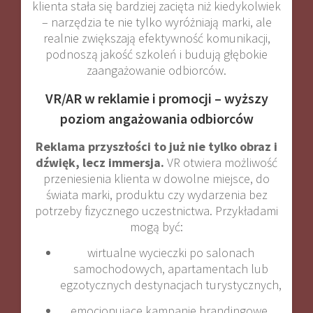
klienta stała się bardziej zacięta niż kiedykolwiek
– narzędzia te nie tylko wyróżniają marki, ale
realnie zwiększają efektywność komunikacji,
podnoszą jakość szkoleń i budują głębokie
zaangażowanie odbiorców.
VR/AR w reklamie i promocji – wyższy
poziom angażowania odbiorców
Reklama przyszłości to już nie tylko obraz i
dźwięk, lecz immersja.
VR otwiera możliwość
przeniesienia klienta w dowolne miejsce, do
świata marki, produktu czy wydarzenia bez
potrzeby fizycznego uczestnictwa. Przykładami
mogą być:
wirtualne wycieczki po salonach
samochodowych, apartamentach lub
egzotycznych destynacjach turystycznych,
emocjonujące kampanie brandingowe,