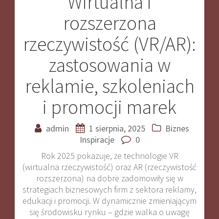
Wirtualna i
Nawigacja
rozszerzona
wpisu
rzeczywistość (VR/AR):
zastosowania w
reklamie, szkoleniach
i promocji marek
admin
1 sierpnia, 2025
Biznes
Inspiracje
0
Rok 2025 pokazuje, że technologie VR
(wirtualna rzeczywistość) oraz AR (rzeczywistość
rozszerzona) na dobre zadomowiły się w
strategiach biznesowych firm z sektora reklamy,
edukacji i promocji. W dynamicznie zmieniającym
się środowisku rynku – gdzie walka o uwagę