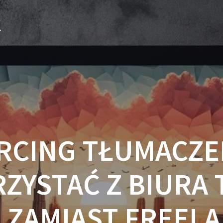
k
CING TŁUMACZEŃ
ZYSTAĆ Z BIURA
 ZAMIAST FREEL