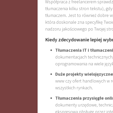
Współpraca z freelancerem sprawdzi 
tłumaczenia kilku stron tekstu), gd
tłumaczem
.
Jest to również dobre wyj
która doskonale zna specyfikę Two
nadzoru jakościowego po Twojej stro
Kiedy zdecydowanie lepiej wybr
Tłumaczenia IT i tłumaczen
dokumentacjach technicznych, i
oprogramowania na wiele języ
Duże projekty wielojęzyczne
www czy ofert handlowych w ró
wszystkich rynkach
.
Tłumaczenia przysięgłe onli
dokumenty urzędowe, technicz
ekspresową obsługę przez int