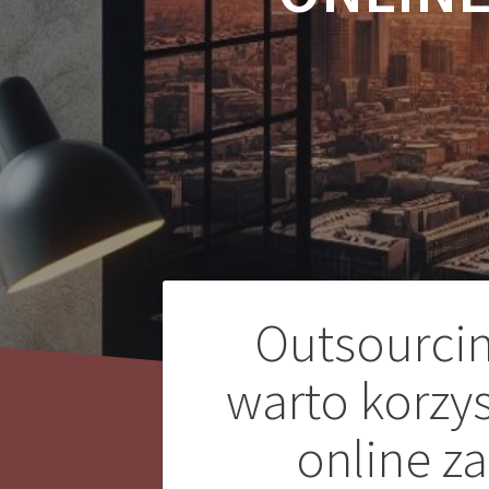
Nawigacja
Outsourcin
wpisu
warto korzys
online z