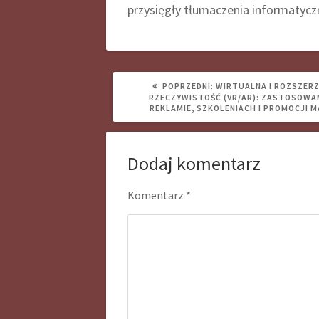
przysięgły
tłumaczenia informatycz
POPRZEDNI
POPRZEDNI:
WIRTUALNA I ROZSZER
WPIS:
RZECZYWISTOŚĆ (VR/AR): ZASTOSOWA
REKLAMIE, SZKOLENIACH I PROMOCJI 
Dodaj komentarz
Komentarz
*