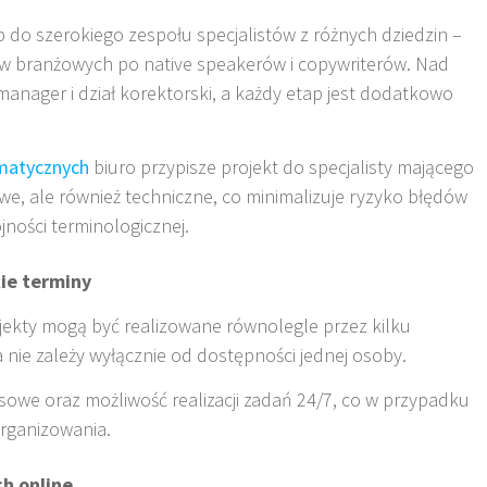
 do szerokiego zespołu specjalistów z różnych dziedzin –
ów branżowych po native speakerów i copywriterów. Nad
 manager i dział korektorski, a każdy etap jest dodatkowo
matycznych
biuro przypisze projekt do specjalisty mającego
we, ale również techniczne, co minimalizuje ryzyko błędów
jności terminologicznej
.
kie terminy
jekty mogą być realizowane równolegle przez kilku
 nie zależy wyłącznie od dostępności jednej osoby
.
sowe oraz możliwość realizacji zadań 24/7, co w przypadku
organizowania
.
ch online