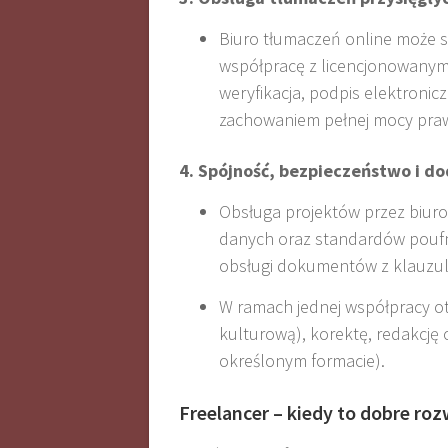
Biuro tłumaczeń online może 
współpracę z licencjonowanymi
weryfikacja, podpis elektroni
zachowaniem pełnej mocy praw
4. Spójność, bezpieczeństwo i d
Obsługa projektów przez biur
danych oraz standardów poufn
obsługi dokumentów z klauzulą
W ramach jednej współpracy ot
kulturową), korektę, redakcję
określonym formacie).
Freelancer – kiedy to dobre ro