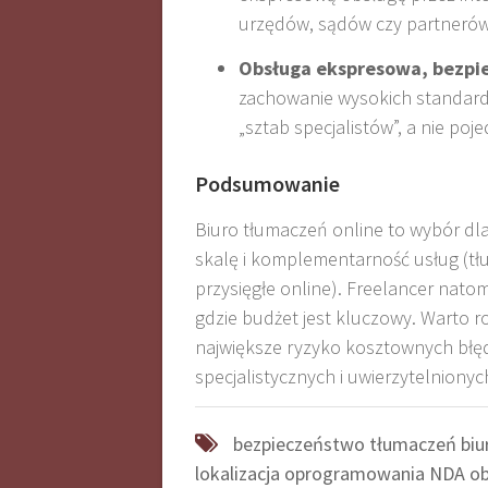
urzędów, sądów czy partneró
Obsługa ekspresowa, bezpi
zachowanie wysokich standard
„sztab specjalistów”, a nie po
Podsumowanie
Biuro tłumaczeń online to wybór dla
skalę i komplementarność usług (tł
przysięgłe online). Freelancer natom
gdzie budżet jest kluczowy. Warto r
największe ryzyko kosztownych bł
specjalistycznych i uwierzytelnionyc
bezpieczeństwo tłumaczeń
biu
lokalizacja oprogramowania
NDA
ob