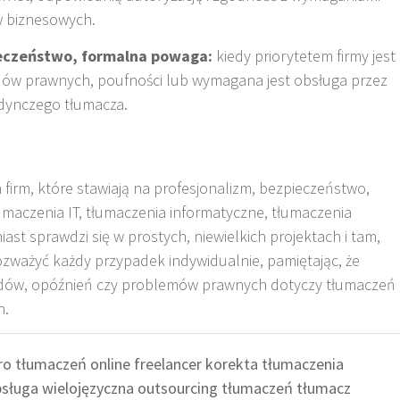
w biznesowych
.
eczeństwo, formalna powaga:
kiedy priorytetem firmy jest
ów prawnych, poufności lub wymagana jest obsługa przez
jedynczego tłumacza
.
 firm, które stawiają na profesjonalizm, bezpieczeństwo,
umaczenia IT, tłumaczenia informatyczne, tłumaczenia
iast sprawdzi się w prostych, niewielkich projektach i tam,
ozważyć każdy przypadek indywidualnie, pamiętając, że
ędów, opóźnień czy problemów prawnych dotyczy tłumaczeń
h.
ro tłumaczeń online
freelancer
korekta tłumaczenia
sługa wielojęzyczna
outsourcing tłumaczeń
tłumacz