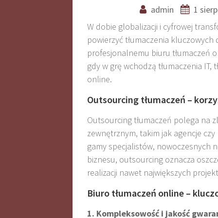
admin
1 sier
W dobie globalizacji i cyfrowej tran
powierzyć tłumaczenia kluczowych d
profesjonalnemu biuru tłumaczeń on
gdy w grę wchodzą tłumaczenia IT, 
online.
Outsourcing tłumaczeń – korzy
Outsourcing tłumaczeń polega na 
zewnętrznym, takim jak agencje czy
gamy specjalistów, nowoczesnych na
biznesu, outsourcing oznacza oszcz
realizacji nawet największych proj
Biuro tłumaczeń online – kluc
1. Kompleksowość i jakość gwar