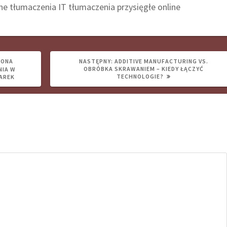
ne
tłumaczenia IT
tłumaczenia przysięgłe online
NASTĘPNY
ZONA
NASTĘPNY:
ADDITIVE MANUFACTURING VS.
WPIS:
OBRÓBKA SKRAWANIEM – KIEDY ŁĄCZYĆ
NIA W
TECHNOLOGIE?
MAREK