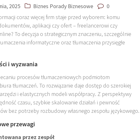
pnia, 2025
Biznes
Porady Biznesowe
0
sformacji coraz więcej firm staje przed wyborem: komu
okumentów, aplikacji czy ofert – freelancerowi czy
line? To decyzja o strategicznym znaczeniu, szczególnie
tłumaczenia informatyczne oraz tłumaczenia przysięgłe
ści i wyzwania
zlecaniu procesów tłumaczeniowych podmiotom
 biura tłumaczeń
.
To rozwiązanie daje dostęp do szerokiej
rzędzi i elastycznych modeli współpracy. Z perspektywy
ędność czasu, szybkie skalowanie działań i pewność
ektów bez potrzeby rozbudowy własnego zespołu językowego.
zowe przewagi
antowana przez zespół