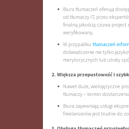
Biura tłumaczeń oferują dostęp
od tłumaczy IT, przez ekspert
finalną jakością czuwa project
weryfikowany
.
W przypadku
tłumaczeń infor
doświadczenie nie tylko języko
merytorycznych lub utraty spó
2. Większa przepustowość i szyb
Nawet duże, wielojęzyczne pro
tłumaczy – termin dostarczenia
Biura zapewniają usługi ekspre
freelancerów jest trudne do z
3. Obsługa tłumaczeń przysięgły