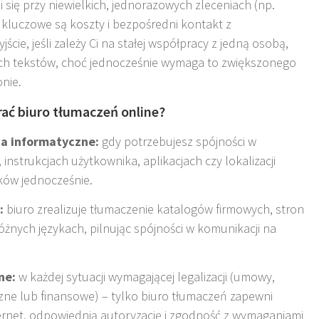
się przy niewielkich, jednorazowych zleceniach (np.
y kluczowe są koszty i bezpośredni kontakt z
ście, jeśli zależy Ci na stałej współpracy z jedną osobą,
ich tekstów, choć jednocześnie wymaga to zwiększonego
nie.
ać biuro tłumaczeń online?
ia informatyczne:
gdy potrzebujesz spójności w
nstrukcjach użytkownika, aplikacjach czy lokalizacji
ków jednocześnie
.
:
biuro zrealizuje tłumaczenie katalogów firmowych, stron
żnych językach, pilnując spójności w komunikacji na
ne:
w każdej sytuacji wymagającej legalizacji (umowy,
ne lub finansowe) – tylko biuro tłumaczeń zapewni
ernet, odpowiednią autoryzację i zgodność z wymaganiami