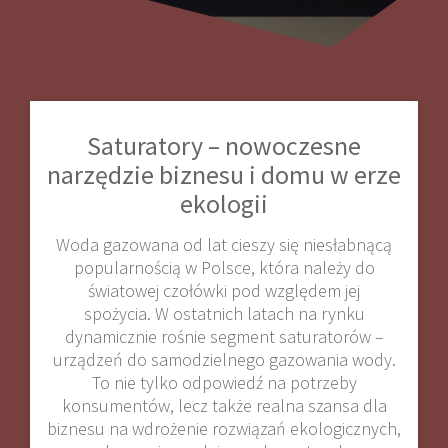
Saturatory – nowoczesne
narzędzie biznesu i domu w erze
ekologii
Woda gazowana od lat cieszy się niesłabnącą
popularnością w Polsce, która należy do
światowej czołówki pod względem jej
spożycia. W ostatnich latach na rynku
dynamicznie rośnie segment saturatorów –
urządzeń do samodzielnego gazowania wody.
To nie tylko odpowiedź na potrzeby
konsumentów, lecz także realna szansa dla
biznesu na wdrożenie rozwiązań ekologicznych,