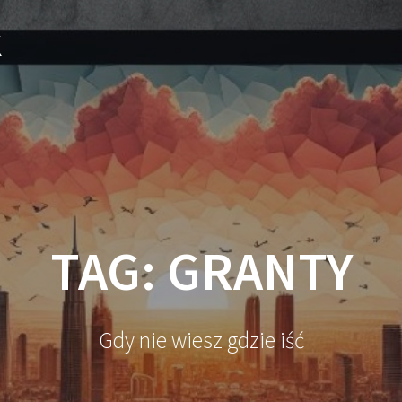
k
TAG:
GRANTY
Gdy nie wiesz gdzie iść