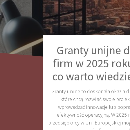
Granty unijne d
firm w 2025 rok
co warto wiedzi
Granty unijne to doskonała okazja dl
które chcą rozwijać swoje projek
wprowadzać innowacje lub popra
efektywność operacyjną. W 2025 
przedsiębiorcy w Unii Europejskiej mog