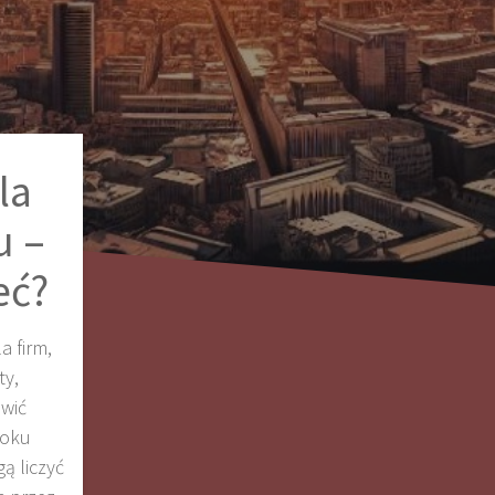
la
u –
eć?
a firm,
ty,
wić
roku
ą liczyć