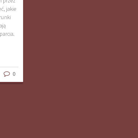
 przez
ć, jakie
runki
ają
parcia.
0