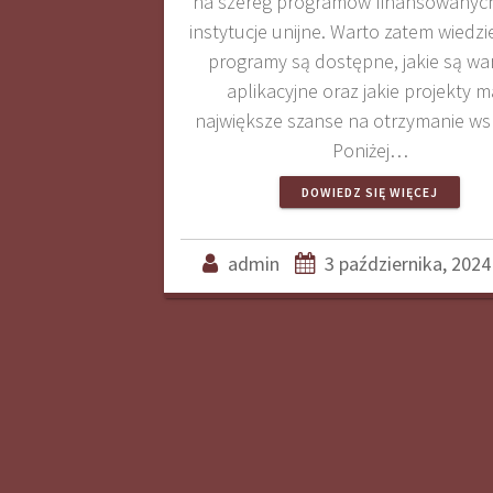
na szereg programów finansowanych
instytucje unijne. Warto zatem wiedzie
programy są dostępne, jakie są wa
aplikacyjne oraz jakie projekty m
największe szanse na otrzymanie ws
Poniżej…
DOWIEDZ SIĘ WIĘCEJ
admin
3 października, 2024