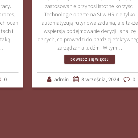
racy.
zastosowanie przynosi istotne korzyści.
proces,
Technologie oparte na SI w HR nie tylko
ych ocen
automatyzują rutynowe zadania, ale także
tach i
wspierają podejmowanie decyzji i analizę
 taką
danych, co prowadzi do bardziej efektywne
i…
zarządzania ludźmi. W tym…
DOWIEDZ SIĘ WIĘCEJ
0
admin
8 września, 2024
0