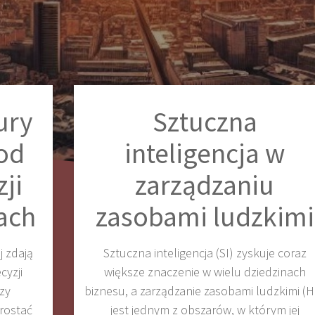
ury
Sztuczna
od
inteligencja w
zji
zarządzaniu
ach
zasobami ludzkimi
j zdają
Sztuczna inteligencja (SI) zyskuje coraz
cyzji
większe znaczenie w wielu dziedzinach
czy
biznesu, a zarządzanie zasobami ludzkimi (H
rostać
jest jednym z obszarów, w którym jej