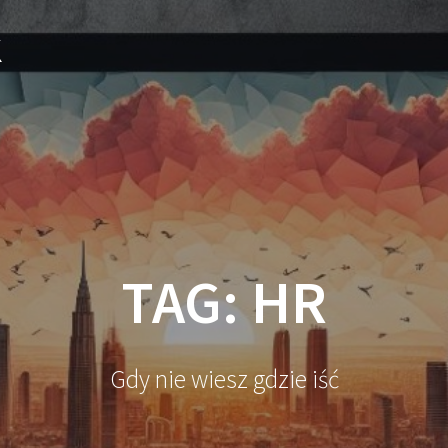
k
TAG:
HR
Gdy nie wiesz gdzie iść