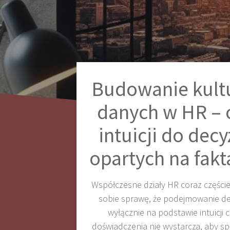
Budowanie kult
danych w HR – 
intuicji do decy
opartych na fakt
Współczesne działy HR coraz częście
sobie sprawę, że podejmowanie de
wyłącznie na podstawie intuicji 
doświadczenia nie wystarcza, aby sp