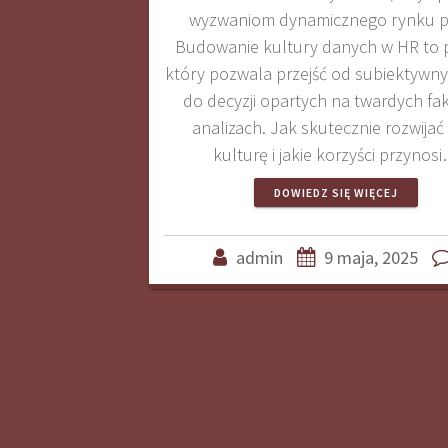
wyzwaniom dynamicznego rynku p
Budowanie kultury danych w HR to 
który pozwala przejść od subiektywn
do decyzji opartych na twardych fak
analizach. Jak skutecznie rozwijać
kulturę i jakie korzyści przynos
DOWIEDZ SIĘ WIĘCEJ
admin
9 maja, 2025