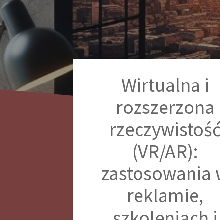
Wirtualna i
rozszerzona
rzeczywistoś
(VR/AR):
zastosowania 
reklamie,
szkoleniach i