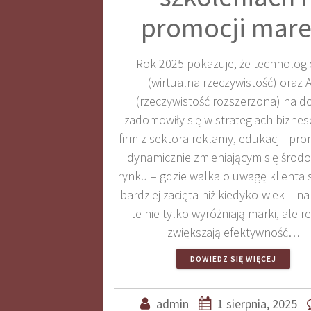
promocji mar
Rok 2025 pokazuje, że technologi
(wirtualna rzeczywistość) oraz 
(rzeczywistość rozszerzona) na d
zadomowiły się w strategiach bizne
firm z sektora reklamy, edukacji i pro
dynamicznie zmieniającym się środ
rynku – gdzie walka o uwagę klienta s
bardziej zacięta niż kiedykolwiek – n
te nie tylko wyróżniają marki, ale r
zwiększają efektywność…
DOWIEDZ SIĘ WIĘCEJ
admin
1 sierpnia, 2025