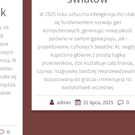
ek
W 2025 roku sztuczna inteligencja (AI) stał
się fundamentem rozwoju gier
e VR
komputerowych, generując nową jakość
AR
zarówno w samym gameplayu, jak i
obre
projektowaniu cyfrowych światów. AI, niegd
sowych
kojarzona głównie z prostą logiką
mocji. W
przeciwników, dziś kształtuje całą branżę,
owisku
czyniąc rozgrywkę bardziej nieprzewidywaln
tała się
dopasowaną do gracza i immersyjną niż
arzędzia
kiedykolwiek wcześniej.
ealnie
admin
31 lipca, 2025
0
0