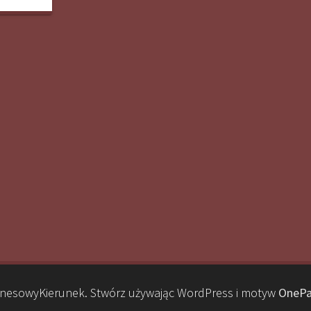
nesowyKierunek. Stwórz używając WordPress i motyw
OnePa