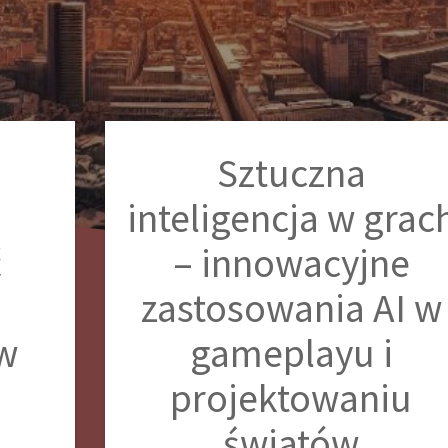
Sztuczna
inteligencja w grac
ć
– innowacyjne
zastosowania AI w
w
gameplayu i
projektowaniu
światów