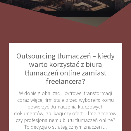
Outsourcing tłumaczeń – kiedy
warto korzystać z biura
tłumaczeń online zamiast
freelancera?
W dobie globalizacji i cyfrowej transformacji
coraz więcej firm staje przed wyborem: komu
powierzyć tłumaczenia kluczowych
dokumentów, aplikacji czy ofert – freelancerowi
czy profesjonalnemu biuru tłumaczeń online?
To decyzja o strategicznym znaczeniu,