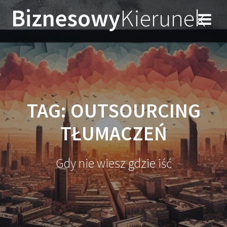
Przejdź
Biznesowy
Kierunek
do
treści
TAG:
OUTSOURCING
TŁUMACZEŃ
Gdy nie wiesz gdzie iść