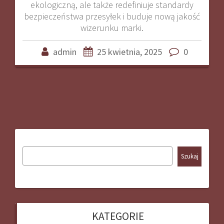
ekologiczną, ale także redefiniuje standardy
bezpieczeństwa przesyłek i buduje nową jakość
wizerunku marki.
admin
25 kwietnia, 2025
0
Szukaj
KATEGORIE