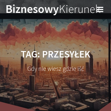
Przejdź
Biznesowy
Kierunek
do
treści
TAG:
PRZESYŁEK
Gdy nie wiesz gdzie iść