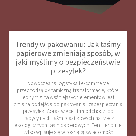
Trendy w pakowaniu: Jak taśmy
papierowe zmieniają sposób, w
jaki myślimy o bezpieczeństwie
przesyłek?
Nowoczesna logistyka i e-commerce
przechodzą dynamiczną transformację, której
jednym z najważniejszych elementów jest
zmiana podejścia do pakowania i zabezpieczania
przesyłek. Coraz więcej firm odchodzi od
tradycyjnych taśm plastikowych na rzecz
ekologicznych taśm papierowych. Ten trend nie
tylko wpisuje się w rosnącą świadomość