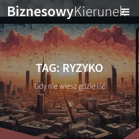
Przejdź
Biznesowy
Kierunek
do
treści
TAG:
RYZYKO
Gdy nie wiesz gdzie iść