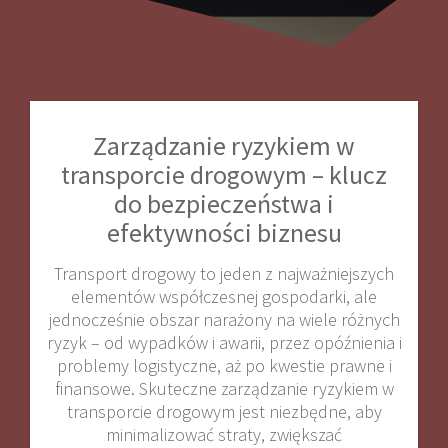
Zarządzanie ryzykiem w
transporcie drogowym – klucz
do bezpieczeństwa i
efektywności biznesu
Transport drogowy to jeden z najważniejszych
elementów współczesnej gospodarki, ale
jednocześnie obszar narażony na wiele różnych
ryzyk – od wypadków i awarii, przez opóźnienia i
problemy logistyczne, aż po kwestie prawne i
finansowe. Skuteczne zarządzanie ryzykiem w
transporcie drogowym jest niezbędne, aby
minimalizować straty, zwiększać