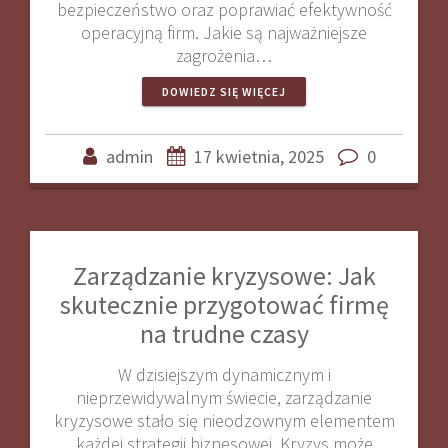
bezpieczeństwo oraz poprawiać efektywność
operacyjną firm. Jakie są najważniejsze
zagrożenia…
DOWIEDZ SIĘ WIĘCEJ
admin
17 kwietnia, 2025
0
Zarządzanie kryzysowe: Jak
skutecznie przygotować firmę
na trudne czasy
W dzisiejszym dynamicznym i
nieprzewidywalnym świecie, zarządzanie
kryzysowe stało się nieodzownym elementem
każdej strategii biznesowej. Kryzys może