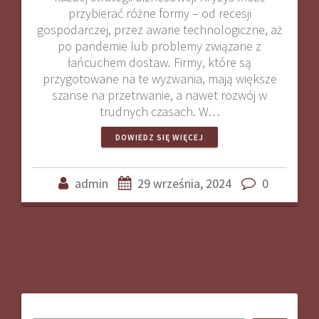
przybierać różne formy – od recesji
gospodarczej, przez awarie technologiczne, aż
po pandemie lub problemy związane z
łańcuchem dostaw. Firmy, które są
przygotowane na te wyzwania, mają większe
szanse na przetrwanie, a nawet rozwój w
trudnych czasach. W…
DOWIEDZ SIĘ WIĘCEJ
admin
29 września, 2024
0