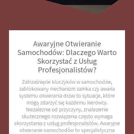
Awaryjne Otwieranie
Samochodów: Dlaczego Warto
Skorzystać z Usług
Profesjonalistów?
Zatrzaśnięcie kluczyków w samochodzie,
zablokowany mechanizm zamka czy awaria
systemu otwierania drzwi to sytuacje, które
mogą zdarzyć się każdemu kierowcy.
Niezależnie od przyczyny, znalezienie
skutecznego rozwiązania często wymaga
skorzystania z usług profesjonalistów. Awaryjne
otwieranie samochodów to specjalistyczna