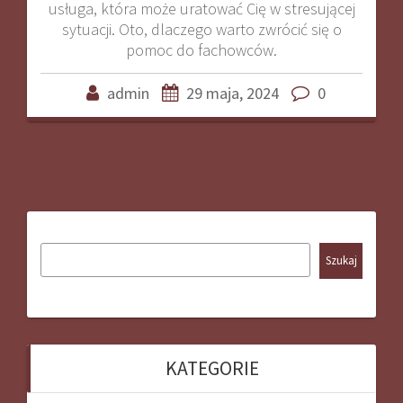
usługa, która może uratować Cię w stresującej
sytuacji. Oto, dlaczego warto zwrócić się o
pomoc do fachowców.
admin
29 maja, 2024
0
Szukaj
KATEGORIE