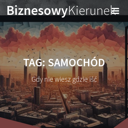
Przejdź
Biznesowy
Kierunek
do
treści
TAG:
SAMOCHÓD
Gdy nie wiesz gdzie iść