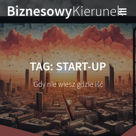
Przejdź
Biznesowy
Kierunek
do
treści
TAG:
START-UP
Gdy nie wiesz gdzie iść