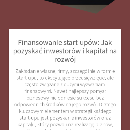
Finansowanie start-upów: Jak
pozyskać inwestorów i kapitał na
rozwój
Zakładanie własnej firmy, szczególnie w formie
start-upu, to ekscytujące przedsięwzięcie, ale
często związane z dużymi wyzwaniami
finansowymi. Nawet najlepszy pomysł
biznesowy nie odniesie sukcesu bez
odpowiednich środków na jego rozwój. Dlatego
kluczowym elementem w strategii każdego
start-upu jest pozyskanie inwestorów oraz
kapitału, który pozwoli na realizację planów,