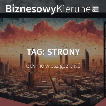
Przejdź
Biznesowy
Kierunek
do
treści
TAG:
STRONY
Gdy nie wiesz gdzie iść