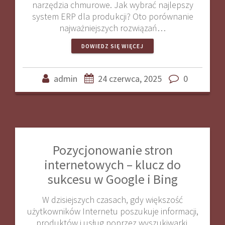
narzędzia chmurowe. Jak wybrać najlepszy
system ERP dla produkcji? Oto porównanie
najważniejszych rozwiązań…
DOWIEDZ SIĘ WIĘCEJ
admin
24 czerwca, 2025
0
Pozycjonowanie stron
internetowych – klucz do
sukcesu w Google i Bing
W dzisiejszych czasach, gdy większość
użytkowników Internetu poszukuje informacji,
produktów i usług poprzez wyszukiwarki,