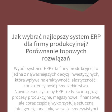
Jak wybrać najlepszy system ERP
dla firmy produkcyjnej?
Porównanie topowych
rozwiązań
Wybór systemu ERP dla firmy produkcyjnej to
jedna z najważniejszych decyzji inwestycyjnych,
która wpływa na efektywność, elastyczność i
konkurencyjność przedsiębiorstwa.
Nowoczesne systemy ERP nie tylko integrują
procesy produkcyjne, magazynowe i finansowe,
ale coraz częściej wykorzystują sztuczną
inteligencję, analitykę w czasie rzeczywistym i