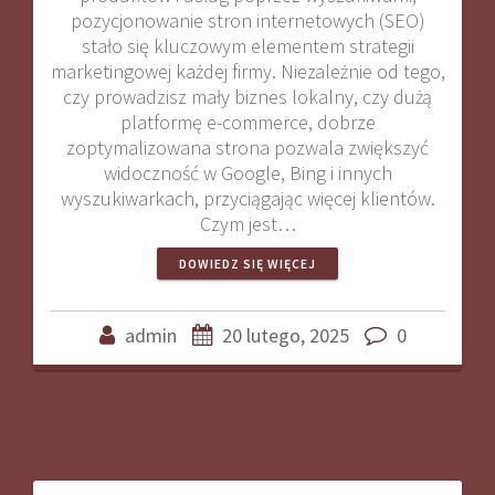
pozycjonowanie stron internetowych (SEO)
stało się kluczowym elementem strategii
marketingowej każdej firmy. Niezależnie od tego,
czy prowadzisz mały biznes lokalny, czy dużą
platformę e-commerce, dobrze
zoptymalizowana strona pozwala zwiększyć
widoczność w Google, Bing i innych
wyszukiwarkach, przyciągając więcej klientów.
Czym jest…
DOWIEDZ SIĘ WIĘCEJ
admin
20 lutego, 2025
0