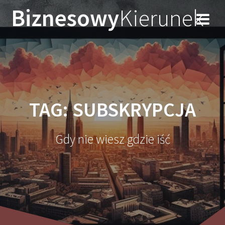
Przejdź
Biznesowy
Kierunek
do
treści
TAG:
SUBSKRYPCJA
Gdy nie wiesz gdzie iść