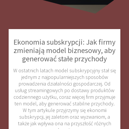
Ekonomia subskrypcji: Jak firmy
zmieniają model biznesowy, aby
generować stałe przychody
W ostatnich latach model subskrypcyjny stał się
jednym z najpopularniejszych sposobów
prowadzenia działalności gospodarczej. Od
usług streamingowych po dostawy produktów
codziennego użytku, coraz więcej firm przyjmuje
ten model, aby generować stabilne przychody.
W tym artykule przyjrzymy się ekonomii
subskrypcji, jej zaletom oraz wyzwaniom, a
także jak wpływa ona na przyszłość różnych