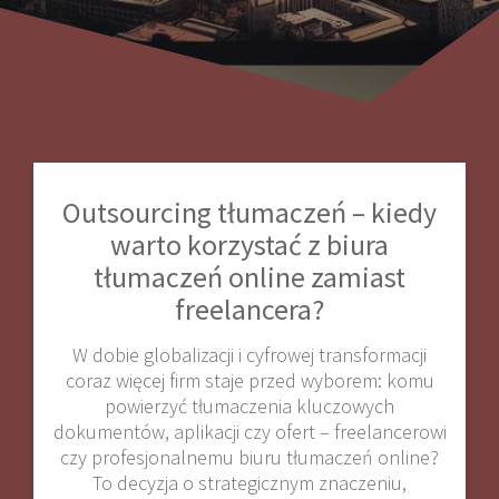
Outsourcing tłumaczeń – kiedy
warto korzystać z biura
tłumaczeń online zamiast
freelancera?
W dobie globalizacji i cyfrowej transformacji
coraz więcej firm staje przed wyborem: komu
powierzyć tłumaczenia kluczowych
dokumentów, aplikacji czy ofert – freelancerowi
czy profesjonalnemu biuru tłumaczeń online?
To decyzja o strategicznym znaczeniu,