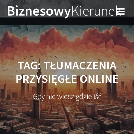
Przejdź
Biznesowy
Kierunek
do
treści
TAG:
TŁUMACZENIA
PRZYSIĘGŁE ONLINE
Gdy nie wiesz gdzie iść