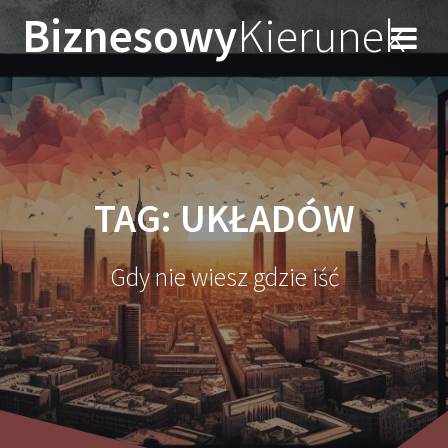
Przejdź
Biznesowy
Kierunek
do
treści
TAG:
UKŁADÓW
Gdy nie wiesz gdzie iść