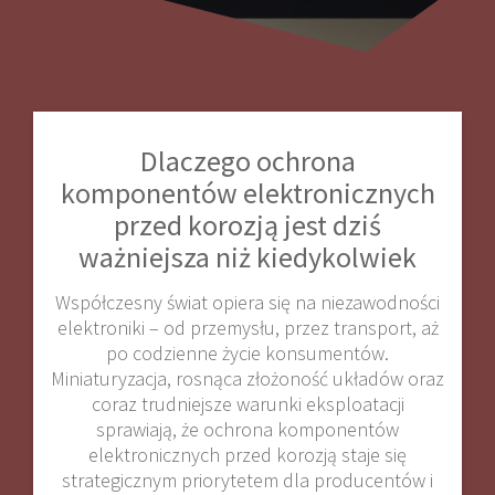
Dlaczego ochrona
komponentów elektronicznych
przed korozją jest dziś
ważniejsza niż kiedykolwiek
Współczesny świat opiera się na niezawodności
elektroniki – od przemysłu, przez transport, aż
po codzienne życie konsumentów.
Miniaturyzacja, rosnąca złożoność układów oraz
coraz trudniejsze warunki eksploatacji
sprawiają, że ochrona komponentów
elektronicznych przed korozją staje się
strategicznym priorytetem dla producentów i