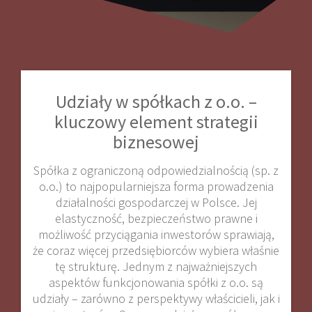
Udziały w spółkach z o.o. –
kluczowy element strategii
biznesowej
Spółka z ograniczoną odpowiedzialnością (sp. z
o.o.) to najpopularniejsza forma prowadzenia
działalności gospodarczej w Polsce. Jej
elastyczność, bezpieczeństwo prawne i
możliwość przyciągania inwestorów sprawiają,
że coraz więcej przedsiębiorców wybiera właśnie
tę strukturę. Jednym z najważniejszych
aspektów funkcjonowania spółki z o.o. są
udziały – zarówno z perspektywy właścicieli, jak i