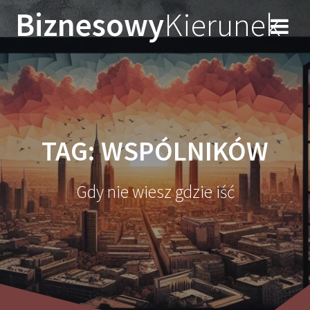
Przejdź
Biznesowy
Kierunek
do
treści
TAG:
WSPÓLNIKÓW
Gdy nie wiesz gdzie iść