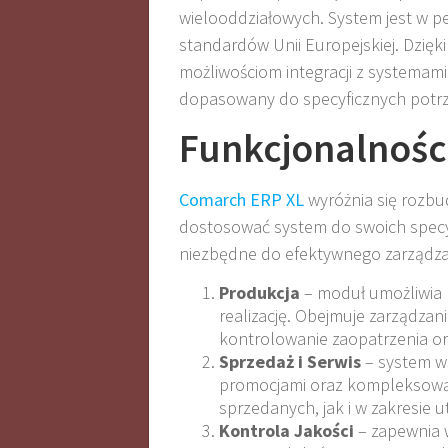
wielooddziałowych. System jest w p
standardów Unii Europejskiej. Dzięki
możliwościom integracji z systemam
dopasowany do specyficznych potrze
Funkcjonalnośc
Comarch ERP XL
wyróżnia się rozb
dostosować system do swoich specyf
niezbędne do efektywnego zarządzan
Produkcja
– moduł umożliwia 
realizację. Obejmuje zarządzan
kontrolowanie zaopatrzenia ora
Sprzedaż i Serwis
– system ws
promocjami oraz kompleksową
sprzedanych, jak i w zakresie 
Kontrola Jakości
– zapewnia 