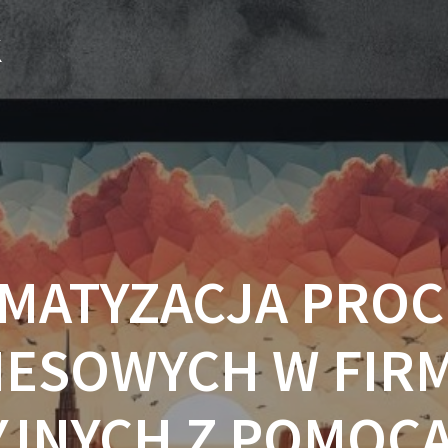
k
MATYZACJA PRO
NESOWYCH W FIR
JNYCH Z POMOC