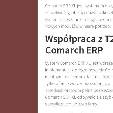
Comarch ERP XL jest systemem o wys
z możliwością obsługi nawet kilkuse
system jest w stanie rosnąć razem 
nowych modułów w miarę potrzeb.
Współpraca z T
Comarch ERP
System Comarch ERP XL jest wdraża
implementacji oprogramowania Comarc
idealnym partnerem dla firm, które 
tylko oferuje wdrożenie systemu, al
przedsiębiorstwom pełne bezpieczeńs
Comarch ERP XL odbywało się szyb
specyficznych potrzeb firmy.