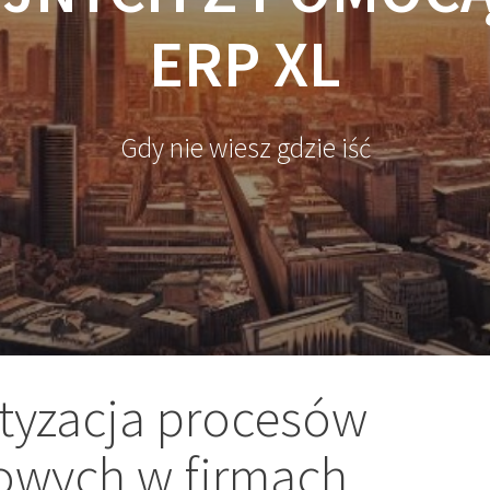
ERP XL
Gdy nie wiesz gdzie iść
tyzacja procesów
owych w firmach