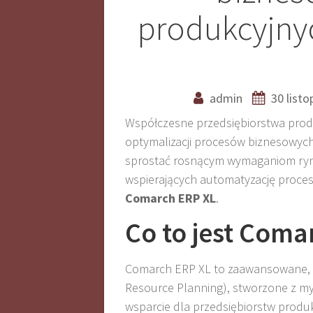
produkcyjny
admin
30 list
Współczesne przedsiębiorstwa prod
optymalizacji procesów biznesowych
sprostać rosnącym wymaganiom rynk
wspierających automatyzację proces
Comarch ERP XL
.
Co to jest Coma
Comarch ERP XL to zaawansowane, 
Resource Planning), stworzone z my
wsparcie dla przedsiębiorstw produ