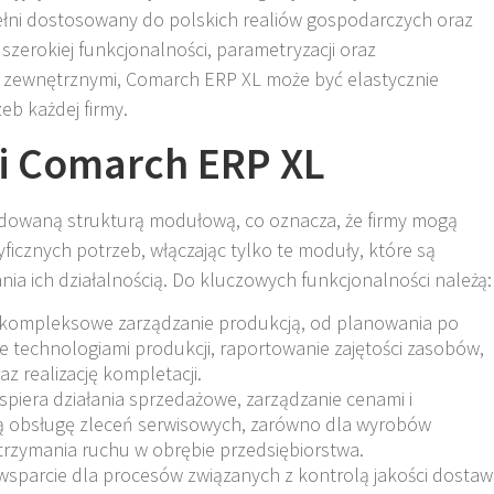
ełni dostosowany do polskich realiów gospodarczych oraz
 szerokiej funkcjonalności, parametryzacji oraz
i zewnętrznymi, Comarch ERP XL może być elastycznie
b każdej firmy.
i Comarch ERP XL
udowaną strukturą modułową, co oznacza, że firmy mogą
icznych potrzeb, włączając tylko te moduły, które są
ia ich działalnością. Do kluczowych funkcjonalności należą:
kompleksowe zarządzanie produkcją, od planowania po
ie technologiami produkcji, raportowanie zajętości zasobów,
z realizację kompletacji.
piera działania sprzedażowe, zarządzanie cenami i
 obsługę zleceń serwisowych, zarówno dla wyrobów
utrzymania ruchu w obrębie przedsiębiorstwa.
wsparcie dla procesów związanych z kontrolą jakości dostaw