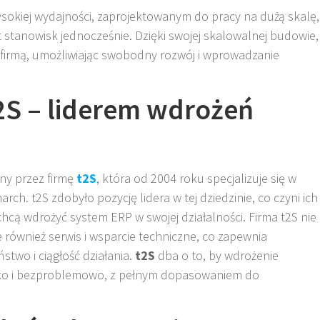
okiej wydajności, zaprojektowanym do pracy na dużą skalę,
t stanowisk jednocześnie. Dzięki swojej skalowalnej budowie,
z firmą, umożliwiając swobodny rozwój i wprowadzanie
2S – liderem wdrożeń
ny przez firmę
t2S
, która od 2004 roku specjalizuje się w
h. t2S zdobyło pozycję lidera w tej dziedzinie, co czyni ich
chcą wdrożyć system ERP w swojej działalności. Firma t2S nie
e również serwis i wsparcie techniczne, co zapewnia
two i ciągłość działania.
t2S
dba o to, by wdrożenie
ko i bezproblemowo, z pełnym dopasowaniem do