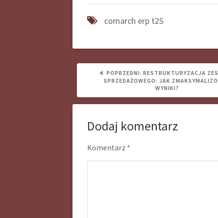
comarch
erp
t2S
POPRZEDNI
POPRZEDNI:
RESTRUKTURYZACJA ZE
WPIS:
SPRZEDAŻOWEGO: JAK ZMAKSYMALIZ
WYNIKI?
Dodaj komentarz
Komentarz
*