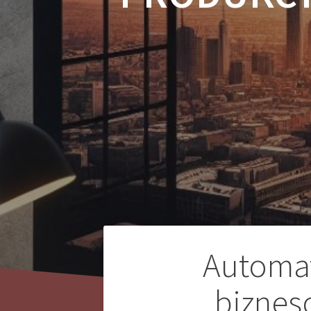
Nawigacja
Automa
wpisu
biznes