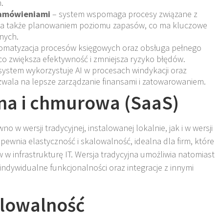
.
Zamówieniami
– system wspomaga procesy związane z
 a także planowaniem poziomu zapasów, co ma kluczowe
nych.
omatyzacja procesów księgowych oraz obsługa pełnego
o zwiększa efektywność i zmniejsza ryzyko błędów.
system wykorzystuje AI w procesach windykacji oraz
wala na lepsze zarządzanie finansami i zatowarowaniem.
jna i chmurowa (SaaS)
 w wersji tradycyjnej, instalowanej lokalnie, jak i w wersji
pewnia elastyczność i skalowalność, idealna dla firm, które
w infrastrukturę IT. Wersja tradycyjna umożliwia natomiast
ndywidualne funkcjonalności oraz integracje z innymi
alowalność