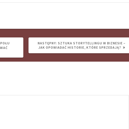
NASTĘPNY
SPOŁU
NASTĘPNY:
SZTUKA STORYTELLINGU W BIZNESIE –
WPIS:
JAK OPOWIADAĆ HISTORIE, KTÓRE SPRZEDAJĄ?
OWAĆ