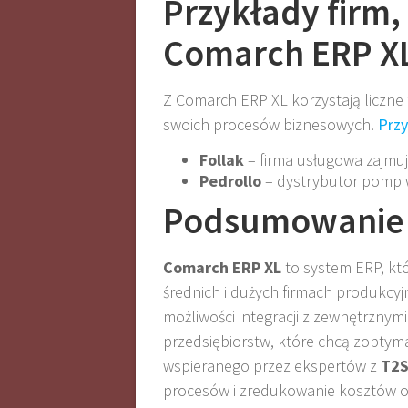
Przykłady firm, 
Comarch ERP X
Z Comarch ERP XL korzystają liczne 
swoich procesów biznesowych.
Przy
Follak
– firma usługowa zajmuj
Pedrollo
– dystrybutor pomp
Podsumowanie
Comarch ERP XL
to system ERP, kt
średnich i dużych firmach produkcyj
możliwości integracji z zewnętrznym
przedsiębiorstw, które chcą zoptym
wspieranego przez ekspertów z
T2
procesów i zredukowanie kosztów o