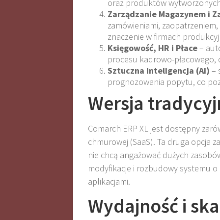
oraz produktów wytworzonych
Zarządzanie Magazynem i 
zamówieniami, zaopatrzeniem,
znaczenie w firmach produkcyj
Księgowość, HR i Płace
– aut
procesu kadrowo-płacowego, c
Sztuczna Inteligencja (AI)
– 
prognozowania popytu, co poz
Wersja tradycy
Comarch ERP XL jest dostępny zarówno
chmurowej (SaaS). Ta druga opcja za
nie chcą angażować dużych zasobów 
modyfikacje i rozbudowy systemu o i
aplikacjami.
Wydajność i sk