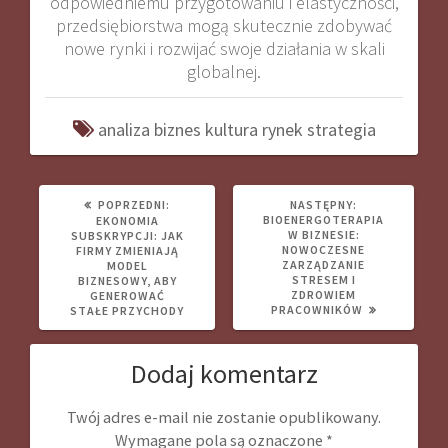
odpowiedniemu przygotowaniu i elastyczności,
przedsiębiorstwa mogą skutecznie zdobywać
nowe rynki i rozwijać swoje działania w skali
globalnej.
analiza
biznes
kultura
rynek
strategia
POPRZEDNI
NASTĘPNY
POPRZEDNI:
NASTĘPNY:
WPIS:
WPIS:
BIOENERGOTERAPIA
EKONOMIA
W BIZNESIE:
SUBSKRYPCJI: JAK
NOWOCZESNE
FIRMY ZMIENIAJĄ
ZARZĄDZANIE
MODEL
STRESEM I
BIZNESOWY, ABY
ZDROWIEM
GENEROWAĆ
PRACOWNIKÓW
STAŁE PRZYCHODY
Dodaj komentarz
Twój adres e-mail nie zostanie opublikowany.
Wymagane pola są oznaczone
*