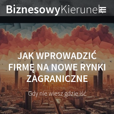
Przejdź
Biznesowy
Kierunek
do
treści
JAK WPROWADZIĆ
FIRMĘ NA NOWE RYNKI
ZAGRANICZNE
Gdy nie wiesz gdzie iść