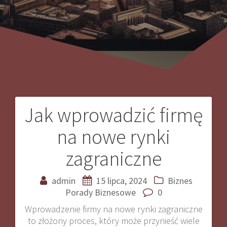
Jak wprowadzić firmę
Nawigacja
na nowe rynki
wpisu
zagraniczne
admin
15 lipca, 2024
Biznes
Porady Biznesowe
0
Wprowadzenie firmy na nowe rynki zagraniczne
to złożony proces, który może przynieść wiele