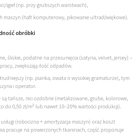
ci/igieł (np. przy grubszych warstwach),
ch maszyn (haft komputerowy, pikowanie ultradźwiękowe).
rudność obróbki
e, śliskie, podatne na przesunięcia (satyna, velvet, jersey) –
racy, zwiększają ilość odpadów.
trudniejszy (np. pianka, owata o wysokiej gramaturze), tym
szyna i operator.
są tańsze, nici ozdobne (metalizowane, grube, kolorowe,
to do 0,50 zł/m² lub nawet 10–20% wartości produkcji).
t usługi (robocizna + amortyzacja maszyn) oraz koszt
ia pracuje na powierzonych tkaninach, część proponuje