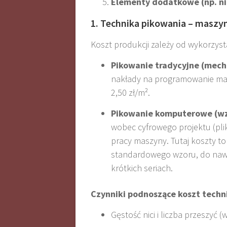
Elementy dodatkowe (np. nic
1. Technika pikowania – maszyn
Koszt produkcji zależy od wykorzyst
Pikowanie tradycyjne (mecha
nakłady na programowanie maszy
2,50 zł/m².
Pikowanie komputerowe (wzo
wobec cyfrowego projektu (pli
pracy maszyny. Tutaj koszty to
standardowego wzoru, do nawe
krótkich seriach.
Czynniki podnoszące koszt techn
Gęstość nici i liczba przeszyć (