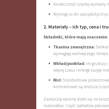
Konieczność częstej wymiany ni
Wymogi co do specjalistyczny
2. Materiały – ich typ, cena i t
Składniki, które mają znaczenie:
Tkanina zewnętrzna:
Delikatn
wymagają wolniejszego tempa p
Wkład/podkład:
Im grubszy i 
więcej czasu i energii zużyje ma
Nici:
Standardowe poliestrowe 
kontrastowe) są droższe (częs
Zazwyczaj wycenę dzieli się na kosz
materiałów. Część zakładów pikowan