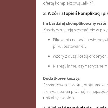
ofertę kompleksową „all-in”.
3. Wzór i stopień komplikacji p
Im bardziej skomplikowany wzór 
Koszty wzrastają szczególnie w prz
Pikowania na podstawie indyw
pliku, testowanie),
Wzory z dużą ilością drobnych
Nieregularne, asymetryczne m
Dodatkowe koszty:
Przygotowanie wzoru, programowan
pierwsza partia próbna) są najczęśc
unikalny szablon.
4. Wielkość zamówienia – skala