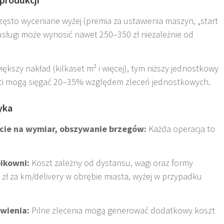
ęsto wyceniane wyżej (premia za ustawienia maszyn, „start
usługi może wynosić nawet 250–350 zł niezależnie od
iększy nakład (kilkaset m² i więcej), tym niższy jednostkowy
ci mogą sięgać 20–35% względem zleceń jednostkowych.
yka
cie na wymiar, obszywanie brzegów:
Każda operacja to
pikowni:
Koszt zależny od dystansu, wagi oraz formy
0 zł za km/delivery w obrębie miasta, wyżej w przypadku
wienia:
Pilne zlecenia mogą generować dodatkowy koszt