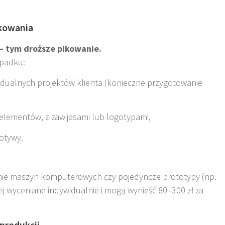
ikowania
– tym droższe pikowanie.
ypadku:
idualnych projektów klienta (konieczne przygotowanie
 elementów, z zawijasami lub logotypami,
otywy.
ie maszyn komputerowych czy pojedyncze prototypy (np.
iej wyceniane indywidualnie i mogą wynieść 80–300 zł za
 produkcji