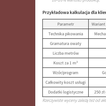
Przykładowa kalkulacja dla kli
Parametr
Wariant 
Technika pikowania
Mechan
Gramatura owaty
Liczba metrów
Koszt za 1 m²
Wzór/program
G
Całkowity koszt usługi
Dodatki logistyczne
250 zł
Rzeczywiste wyceny zależą też od akt