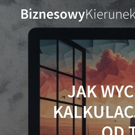
Przejdź
Biznesowy
Kierune
do
treści
JAK WYC
KALKULAC
OD 