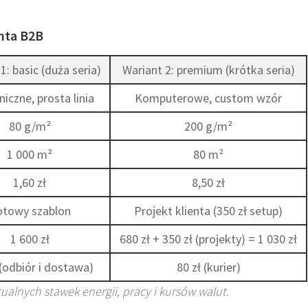
enta B2B
1: basic (duża seria)
Wariant 2: premium (krótka seria)
iczne, prosta linia
Komputerowe, custom wzór
80 g/m²
200 g/m²
1 000 m²
80 m²
1,60 zł
8,50 zł
otowy szablon
Projekt klienta (350 zł setup)
1 600 zł
680 zł + 350 zł (projekty) = 1 030 zł
 (odbiór i dostawa)
80 zł (kurier)
ualnych stawek energii, pracy i kursów walut.