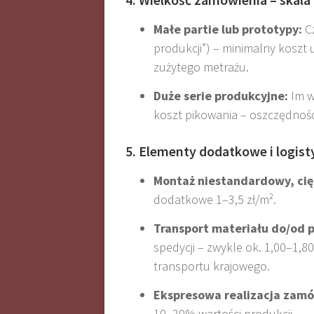
Małe partie lub prototypy:
Cz
produkcji”) – minimalny koszt 
zużytego metrażu.
Duże serie produkcyjne:
Im w
koszt pikowania – oszczędnoś
5. Elementy dodatkowe i logist
Montaż niestandardowy, cię
dodatkowe 1–3,5 zł/m².
Transport materiału do/od 
spedycji – zwykle ok. 1,00–1,8
transportu krajowego.
Ekspresowa realizacja zamó
10–20% wartości produkcji.