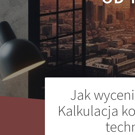
Nawigacja
Jak wyceni
wpisu
Kalkulacja k
techn