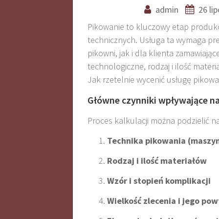
admin
26 li
Pikowanie to kluczowy etap produkc
technicznych. Usługa ta wymaga pr
pikowni, jak i dla klienta zamawiają
technologiczne, rodzaj i ilość mater
Jak rzetelnie wycenić usługę pikowa
Główne czynniki wpływające na
Proces kalkulacji można podzielić n
Technika pikowania (maszyn
Rodzaj i ilość materiałów
Wzór i stopień komplikacji
Wielkość zlecenia i jego po