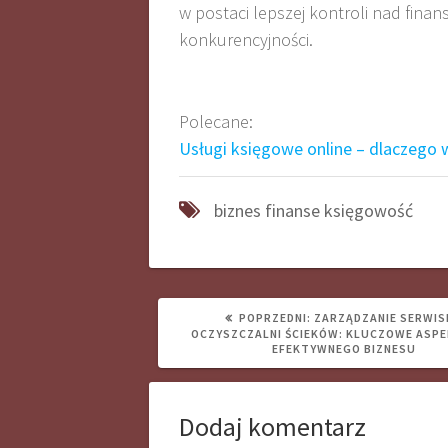
w postaci lepszej kontroli nad finan
konkurencyjności.
Polecane:
Usługi księgowe online – dlaczego w
biznes
finanse
księgowość
POPRZEDNI
POPRZEDNI:
ZARZĄDZANIE SERWIS
WPIS:
OCZYSZCZALNI ŚCIEKÓW: KLUCZOWE ASPE
EFEKTYWNEGO BIZNESU
Dodaj komentarz