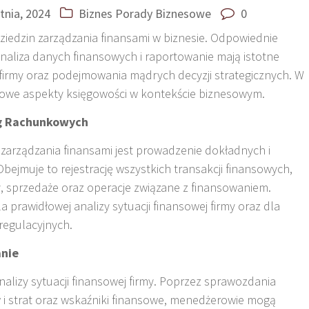
tnia, 2024
Biznes
Porady Biznesowe
0
ziedzin zarządzania finansami w biznesie. Odpowiednie
aliza danych finansowych i raportowanie mają istotne
firmy oraz podejmowania mądrych decyzji strategicznych. W
zowe aspekty księgowości w kontekście biznesowym.
ąg Rachunkowych
arządzania finansami jest prowadzenie dokładnych i
ejmuje to rejestrację wszystkich transakcji finansowych,
y, sprzedaże oraz operacje związane z finansowaniem.
 prawidłowej analizy sytuacji finansowej firmy oraz dla
regulacyjnych.
anie
alizy sytuacji finansowej firmy. Poprzez sprawozdania
w i strat oraz wskaźniki finansowe, menedżerowie mogą