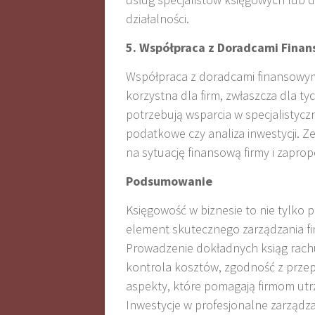
działalności.
5. Współpraca z Doradcami Fina
Współpraca z doradcami finansowy
korzystna dla firm, zwłaszcza dla t
potrzebują wsparcia w specjalistycz
podatkowe czy analiza inwestycji. Z
na sytuację finansową firmy i zaprop
Podsumowanie
Księgowość w biznesie to nie tylko
element skutecznego zarządzania f
Prowadzenie dokładnych ksiąg rach
kontrola kosztów, zgodność z przep
aspekty, które pomagają firmom utr
Inwestycje w profesjonalne zarządz