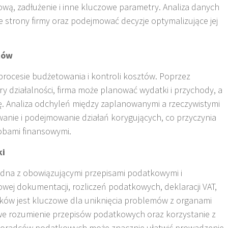
ową, zadłużenie i inne kluczowe parametry. Analiza danych
 strony firmy oraz podejmować decyzje optymalizujące jej
tów
procesie budżetowania i kontroli kosztów. Poprzez
 działalności, firma może planować wydatki i przychody, a
ję. Analiza odchyleń między zaplanowanymi a rzeczywistymi
anie i podejmowanie działań korygujących, co przyczynia
obami finansowymi.
ki
dna z obowiązującymi przepisami podatkowymi i
wej dokumentacji, rozliczeń podatkowych, deklaracji VAT,
ków jest kluczowe dla uniknięcia problemów z organami
we rozumienie przepisów podatkowych oraz korzystanie z
 doradców podatkowych może znacznie ułatwić prowadzenie