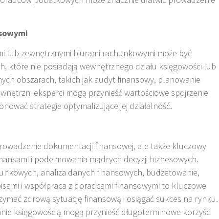
nsowymi
mi lub zewnętrznymi biurami rachunkowymi może być
ych, które nie posiadają wewnętrznego działu księgowości lub
nych obszarach, takich jak audyt finansowy, planowanie
ewnętrzni eksperci mogą przynieść wartościowe spojrzenie
onować strategie optymalizujące jej działalność.
 prowadzenie dokumentacji finansowej, ale także kluczowy
inansami i podejmowania mądrych decyzji biznesowych.
unkowych, analiza danych finansowych, budżetowanie,
isami i współpraca z doradcami finansowymi to kluczowe
zymać zdrową sytuację finansową i osiągać sukces na rynku.
anie księgowością mogą przynieść długoterminowe korzyści