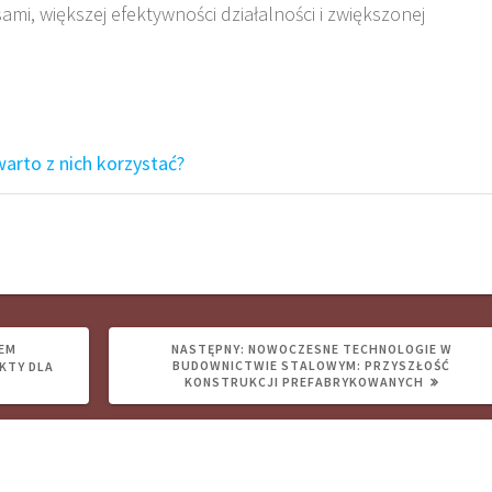
sami, większej efektywności działalności i zwiększonej
arto z nich korzystać?
NASTĘPNY
EM
NASTĘPNY:
NOWOCZESNE TECHNOLOGIE W
WPIS:
BUDOWNICTWIE STALOWYM: PRZYSZŁOŚĆ
KTY DLA
KONSTRUKCJI PREFABRYKOWANYCH