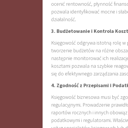
ocenić rentowność, płynność finans
pozwala identyfikować mocne i słabe
działalność.
3. Budżetowanie i Kontrola Kosz
Księgowość odgrywa istotną rolę w 
tworzenie budżetów na różne obszary
następnie monitorować ich realizac
kosztami pozwala na szybkie reagow
się do efektywnego zarządzania zas
4. Zgodność z Przepisami i Podat
Księgowość biznesowa musi być zgo
regulacyjnymi. Prowadzenie prawidło
raportów rocznych i innych obowiąz
podatkowymi i regulatorami. Właści
usług specjalistów księgowych lub