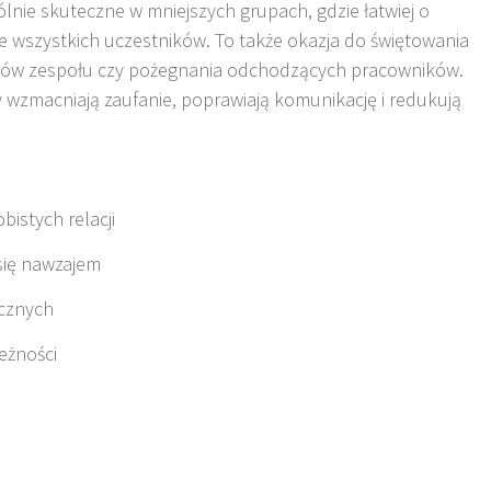
lnie skuteczne w mniejszych grupach, gdzie łatwiej o
wszystkich uczestników. To także okazja do świętowania
ków zespołu czy pożegnania odchodzących pracowników.
wy wzmacniają zaufanie, poprawiają komunikację i redukują
istych relacji
się nawzajem
icznych
eżności