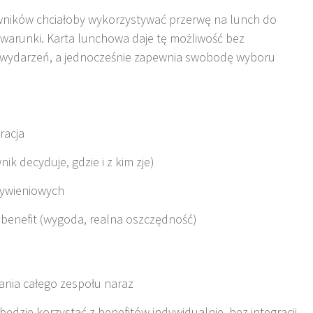
wników chciałoby wykorzystywać przerwę na lunch do
u warunki
.
Karta lunchowa daje tę możliwość bez
 wydarzeń, a jednocześnie zapewnia swobodę wyboru
racja
ik decyduje, gdzie i z kim zje)
ywieniowych
benefit (wygoda, realna oszczędność)
kania całego zespołu naraz
ędzie korzystać z benefitów indywidualnie, bez integracji