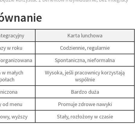
równanie
ntegracyjny
Karta lunchowa
azy w roku
Codziennie, regularnie
zorganizowana
Spontaniczna, nieformalna
 w małych
Wysoka, jeśli pracownicy korzystają
połach
wspólnie
niczona
Bardzo duża
y od menu
Promuje zdrowe nawyki
owy, wyższy
Stały, rozłożony w czasie