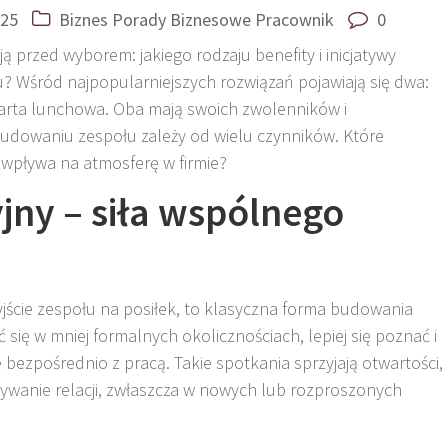
025
Biznes
Porady Biznesowe
Pracownik
0
ją przed wyborem: jakiego rodzaju benefity i inicjatywy
łu? Wśród najpopularniejszych rozwiązań pojawiają się dwa:
 karta lunchowa. Oba mają swoich zwolenników i
budowaniu zespołu zależy od wielu czynników. Które
i wpływa na atmosferę w firmie?
jny – siła wspólnego
yjście zespołu na posiłek, to klasyczna forma budowania
się w mniej formalnych okolicznościach, lepiej się poznać i
ezpośrednio z pracą. Takie spotkania sprzyjają otwartości,
ązywanie relacji, zwłaszcza w nowych lub rozproszonych