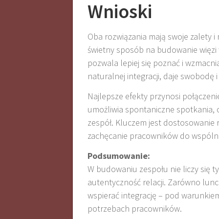
Wnioski
Oba rozwiązania mają swoje zalety i
świetny sposób na budowanie więzi 
pozwala lepiej się poznać i wzmacni
naturalnej integracji, daje swobodę
Najlepsze efekty przynosi połączeni
umożliwia spontaniczne spotkania, o
zespół. Kluczem jest dostosowanie ro
zachęcanie pracowników do wspólne
Podsumowanie:
W budowaniu zespołu nie liczy się t
autentyczność relacji. Zarówno lunc
wspierać integrację – pod warunkie
potrzebach pracowników.