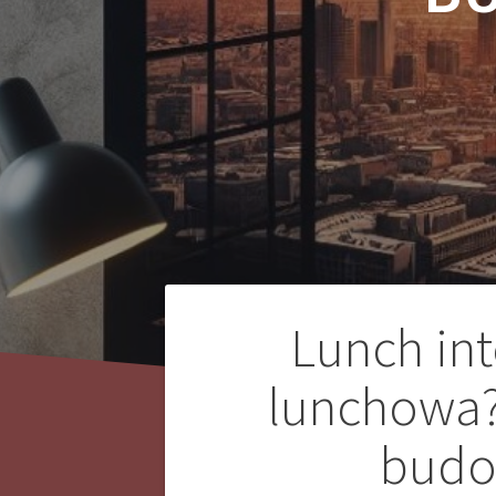
Nawigacja
Lunch int
wpisu
lunchowa? 
budo