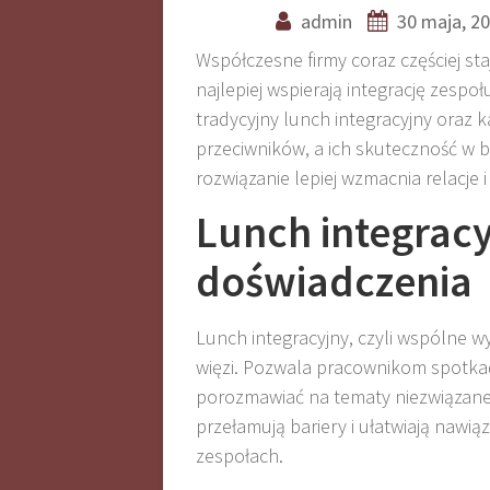
admin
30 maja, 2
Współczesne firmy coraz częściej sta
najlepiej wspierają integrację zespo
tradycyjny lunch integracyjny oraz
przeciwników, a ich skuteczność w 
rozwiązanie lepiej wzmacnia relacje 
Lunch integracy
doświadczenia
Lunch integracyjny, czyli wspólne w
więzi. Pozwala pracownikom spotkać 
porozmawiać na tematy niezwiązane b
przełamują bariery i ułatwiają nawi
zespołach
.