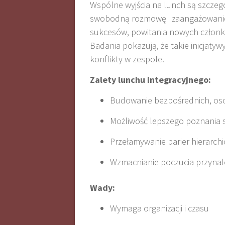
Wspólne wyjścia na lunch są szczegó
swobodną rozmowę i zaangażowanie 
sukcesów, powitania nowych człon
Badania pokazują, że takie inicjaty
konflikty w zespole
.
Zalety lunchu integracyjnego:
Budowanie bezpośrednich, osob
Możliwość lepszego poznania 
Przełamywanie barier hierarch
Wzmacnianie poczucia przynal
Wady:
Wymaga organizacji i czasu