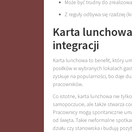
Może być trudny do zrealizow
Z reguły odbywa się rzadziej (k
Karta lunchowa
integracji
Karta lunchowa to benefit, który u
posiłków w wybranych lokalach gas
zyskuje na popularności, bo daje d
pracowników
.
Co istotne, karta lunchowa nie tylk
samopoczucie, ale także stwarza co
Pracownicy mogą spontanicznie umawia
od święta
.
Takie nieformalne spotkan
działu czy stanowiska i budują poz