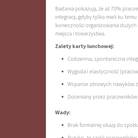
Badania pokazują, że aż 70% praco
integracji, gdyby tylko mieli ku tem
konieczności organizowania dużych
miejsca i towarzystwa.
Zalety karty lunchowej:
Codzienna, spontaniczna integ
Wygoda i elastyczność (pracown
Wsparcie zdrowych nawyków ż
Doceniany przez pracowników 
Wady:
Brak formalnej okazji do spot
Ryzyko, że część pracowników b