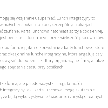
 mogą się wzajemnie uzupełniać. Lunch integracyjny to
w małych zespołach lub przy szczególnych okazjach –
ać zaufanie
.
Karta lunchowa natomiast sprzyja codziennej,
 i jest benefitem docenianym przez większość pracowników
.
e obu form: regularne korzystanie z karty lunchowej, które
raz okazjonalne lunche integracyjne, które angażują cały
związań do potrzeb i kultury organizacyjnej firmy, a także
go spędzania czasu przy posiłkach.
ylko forma, ale przede wszystkim regularność i
h integracyjny, jak i karta lunchowa, mogą skutecznie
m, że będą wykorzystywane świadomie i z myślą o realnych