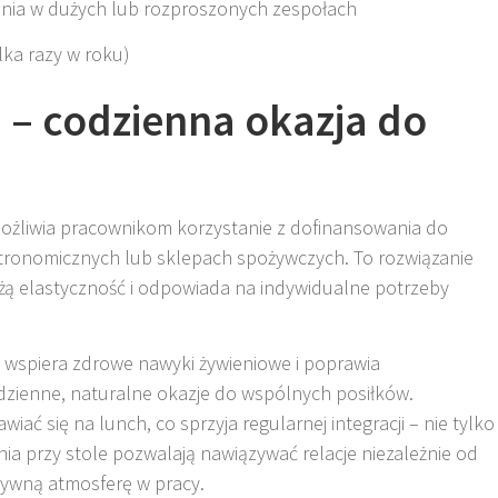
ania w dużych lub rozproszonych zespołach
ilka razy w roku)
 – codzienna okazja do
możliwia pracownikom korzystanie z dofinansowania do
tronomicznych lub sklepach spożywczych. To rozwiązanie
użą elastyczność i odpowiada na indywidualne potrzeby
o wspiera zdrowe nawyki żywieniowe i poprawia
dzienne, naturalne okazje do wspólnych posiłków.
ć się na lunch, co sprzyja regularnej integracji – nie tylko
ia przy stole pozwalają nawiązywać relacje niezależnie od
ytywną atmosferę w pracy
.