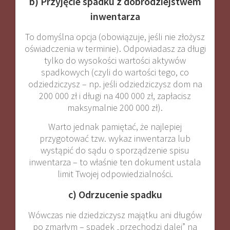
b) Przyjęcie spadku z dobrodziejstwem
inwentarza
To domyślna opcja (obowiązuje, jeśli nie złożysz
oświadczenia w terminie). Odpowiadasz za długi
tylko do wysokości wartości aktywów
spadkowych (czyli do wartości tego, co
odziedziczysz – np. jeśli odziedziczysz dom na
200 000 zł i długi na 400 000 zł, zapłacisz
maksymalnie 200 000 zł).
Warto jednak pamiętać, że najlepiej
przygotować tzw. wykaz inwentarza lub
wystąpić do sądu o sporządzenie spisu
inwentarza – to właśnie ten dokument ustala
limit Twojej odpowiedzialności.
c) Odrzucenie spadku
Wówczas nie dziedziczysz majątku ani długów
po zmarłym – spadek „przechodzi dalej” na