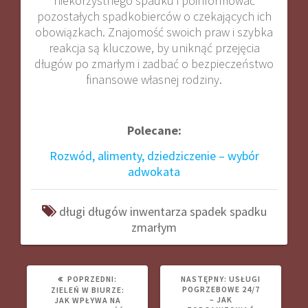
niekorzystnego spadku i poinformować
pozostałych spadkobierców o czekających ich
obowiązkach. Znajomość swoich praw i szybka
reakcja są kluczowe, by uniknąć przejęcia
długów po zmarłym i zadbać o bezpieczeństwo
finansowe własnej rodziny.
Polecane:
Rozwód, alimenty, dziedziczenie – wybór
adwokata
długi
długów
inwentarza
spadek
spadku
zmarłym
POPRZEDNI
NASTĘPNY
POPRZEDNI:
NASTĘPNY:
USŁUGI
WPIS:
WPIS:
POGRZEBOWE 24/7
ZIELEŃ W BIURZE:
– JAK
JAK WPŁYWA NA