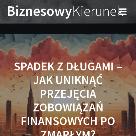
Przejdź
Biznesowy
Kierunek
do
treści
SPADEK Z DŁUGAMI –
JAK UNIKNĄĆ
PRZEJĘCIA
ZOBOWIĄZAŃ
FINANSOWYCH PO
ZMARŁYM?