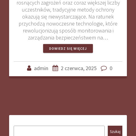
rosnących zagrożeń oraz coraz większej liczby
uczestników, tradycyjne metody ochrony
okazują się niewystarczające. Na ratunek
przychodzą nowoczesne technologie, które
rewolucjonizują sposób monitorowania i
zarządzania bezpieczeństwem na…
DOWIEDZ SIĘ WIĘCEJ
admin
2 czerwca, 2025
0
Szukaj