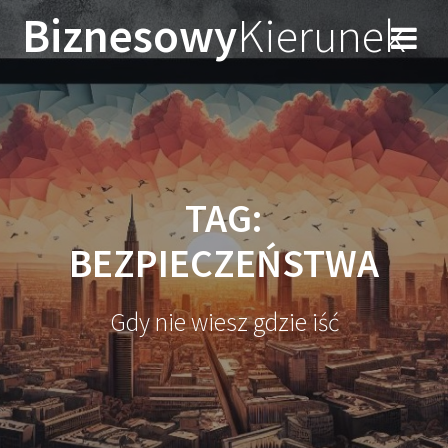
Przejdź
Biznesowy
Kierunek
do
treści
TAG:
BEZPIECZEŃSTWA
Gdy nie wiesz gdzie iść