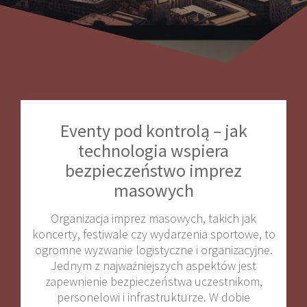
Eventy pod kontrolą – jak
technologia wspiera
bezpieczeństwo imprez
masowych
Organizacja imprez masowych, takich jak
koncerty, festiwale czy wydarzenia sportowe, to
ogromne wyzwanie logistyczne i organizacyjne.
Jednym z najważniejszych aspektów jest
zapewnienie bezpieczeństwa uczestnikom,
personelowi i infrastrukturze. W dobie