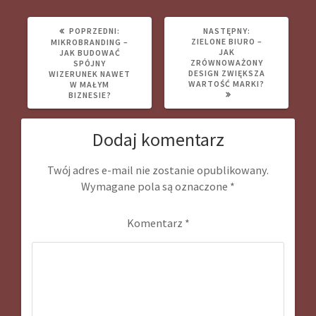
POPRZEDNI
NASTĘPNY
POPRZEDNI:
NASTĘPNY:
WPIS:
WPIS:
ZIELONE BIURO –
MIKROBRANDING –
JAK
JAK BUDOWAĆ
ZRÓWNOWAŻONY
SPÓJNY
DESIGN ZWIĘKSZA
WIZERUNEK NAWET
WARTOŚĆ MARKI?
W MAŁYM
BIZNESIE?
Dodaj komentarz
Twój adres e-mail nie zostanie opublikowany.
Wymagane pola są oznaczone
*
Komentarz
*