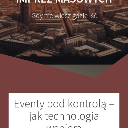
Gdy nie wiesz gdzie iść
Eventy pod kontrolą –
Nawigacja
jak technologia
wpisu
wspiera