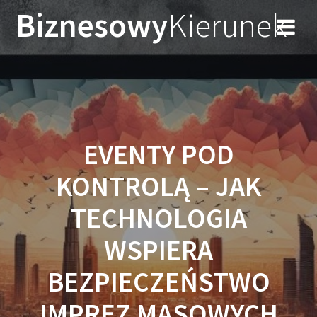
Przejdź
Biznesowy
Kierunek
do
treści
EVENTY POD
KONTROLĄ – JAK
TECHNOLOGIA
WSPIERA
BEZPIECZEŃSTWO
IMPREZ MASOWYCH