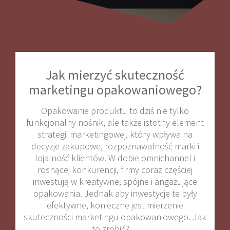
Jak mierzyć skuteczność
marketingu opakowaniowego?
Opakowanie produktu to dziś nie tylko
funkcjonalny nośnik, ale także istotny element
strategii marketingowej, który wpływa na
decyzje zakupowe, rozpoznawalność marki i
lojalność klientów. W dobie omnichannel i
rosnącej konkurencji, firmy coraz częściej
inwestują w kreatywne, spójne i angażujące
opakowania. Jednak aby inwestycje te były
efektywne, konieczne jest mierzenie
skuteczności marketingu opakowaniowego. Jak
to zrobić?…