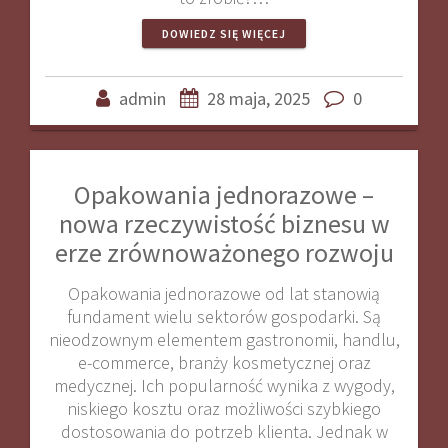
DOWIEDZ SIĘ WIĘCEJ
admin
28 maja, 2025
0
Opakowania jednorazowe –
nowa rzeczywistość biznesu w
erze zrównoważonego rozwoju
Opakowania jednorazowe od lat stanowią
fundament wielu sektorów gospodarki. Są
nieodzownym elementem gastronomii, handlu,
e-commerce, branży kosmetycznej oraz
medycznej. Ich popularność wynika z wygody,
niskiego kosztu oraz możliwości szybkiego
dostosowania do potrzeb klienta. Jednak w