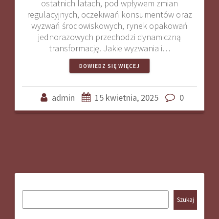
ostatnich latach, pod wpływem zmian
regulacyjnych, oczekiwań konsumentów oraz
wyzwań środowiskowych, rynek opakowań
jednorazowych przechodzi dynamiczną
transformację. Jakie wyzwania i…
DOWIEDZ SIĘ WIĘCEJ
admin
15 kwietnia, 2025
0
Szukaj