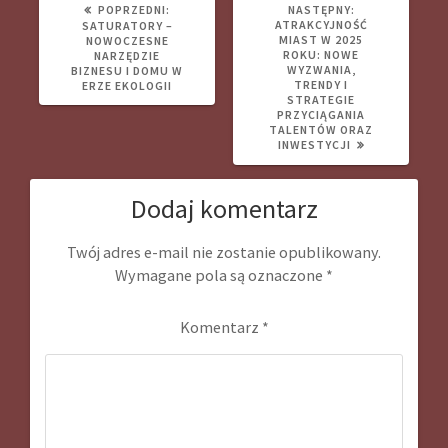
POPRZEDNI
NASTĘPNY
POPRZEDNI:
NASTĘPNY:
WPIS:
WPIS:
ATRAKCYJNOŚĆ
SATURATORY –
MIAST W 2025
NOWOCZESNE
ROKU: NOWE
NARZĘDZIE
WYZWANIA,
BIZNESU I DOMU W
TRENDY I
ERZE EKOLOGII
STRATEGIE
PRZYCIĄGANIA
TALENTÓW ORAZ
INWESTYCJI
Dodaj komentarz
Twój adres e-mail nie zostanie opublikowany.
Wymagane pola są oznaczone
*
Komentarz
*