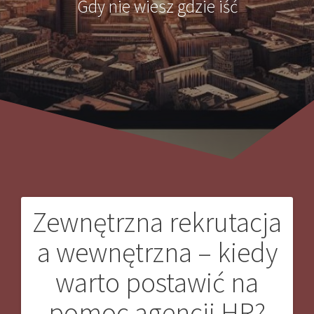
Gdy nie wiesz gdzie iść
Zewnętrzna rekrutacja
Nawigacja
a wewnętrzna – kiedy
wpisu
warto postawić na
pomoc agencji HR?