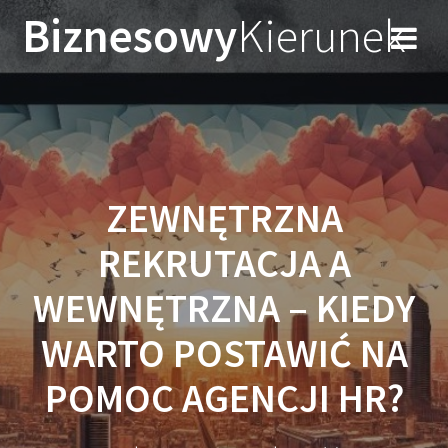
Przejdź
Biznesowy
Kierunek
do
treści
ZEWNĘTRZNA
REKRUTACJA A
WEWNĘTRZNA – KIEDY
WARTO POSTAWIĆ NA
POMOC AGENCJI HR?